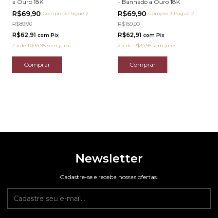
a Ouro 18K
- Banhado a Ouro 18K
R$69,90
R$69,90
Compre 3 Pague 2
Compre 3 Pague 2
R$89,90
R$159,90
R$62,91
R$62,91
com
Pix
com
Pix
2
x
de
R$34,95
sem juros
2
x
de
R$34,95
sem juros
Comprar
Comprar
Newsletter
Cadastre-se e receba nossas ofertas.