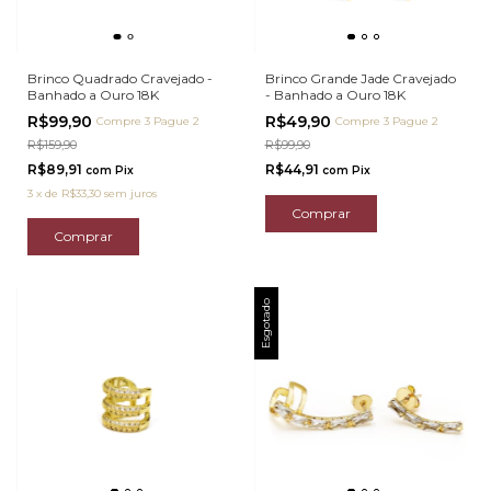
Brinco Quadrado Cravejado -
Brinco Grande Jade Cravejado
Banhado a Ouro 18K
- Banhado a Ouro 18K
R$99,90
R$49,90
Compre 3 Pague 2
Compre 3 Pague 2
R$159,90
R$99,90
R$89,91
R$44,91
com
Pix
com
Pix
3
x
de
R$33,30
sem juros
Esgotado