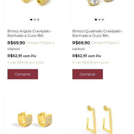
Brinco Argola Cravejado -
Brinco Quadrado Cravejado -
Banhado a Ouro 18K
Banhado a Ouro 18K
R$69,90
R$69,90
Compre 3 Pague 2
Compre 3 Pague 2
R$89,90
R$99,90
R$62,91
R$62,91
com
Pix
com
Pix
2
x
de
R$34,95
sem juros
2
x
de
R$34,95
sem juros