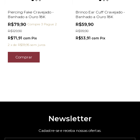
Piercing Fake Cravejado -
Brinco Ear Cuff Cravejado -
Banhado a Ouro 18K
Banhado a Ouro 18K
R$79,90
R$59,90
Compre 3 Pague 2
R$129,90
R$99,90
R$71,91
R$53,91
com
Pix
com
Pix
2
x
de
R$39,95
sem juros
Newsletter
Cadastre-se e receba nossas ofertas.