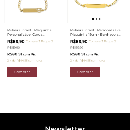
Pulseira Infantil Plaquinha
Pulseira Infantil Personalizável
Personalizável Coroa
Plaquinha 15cm - Banhado a
(14cm+3cm) - Banhado a Ouro
Ouro 18K
R$89,90
R$89,90
Compre 3 Pague 2
Compre 3 Pague 2
18K
R$119,90
R$139,90
R$80,91
R$80,91
com
Pix
com
Pix
2
x
de
R$44,95
sem juros
2
x
de
R$44,95
sem juros
Newsletter