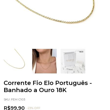
Corrente Fio Elo Português -
Banhado a Ouro 18K
SKU:
FEM C103
R$99,90
-
23
%
OFF