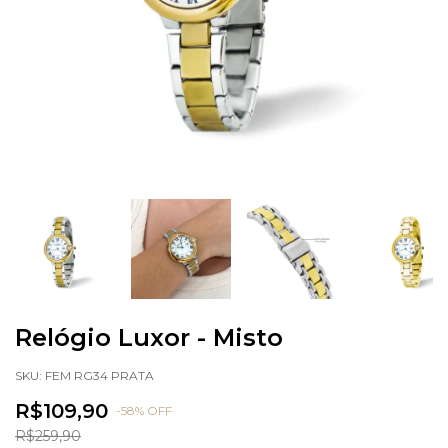
Relógio Luxor - Misto
SKU:
FEM RG34 PRATA
R$109,90
-
58
%
OFF
R$259,90