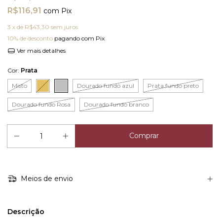
R$116,91
com
Pix
3
x de
R$43,30
sem juros
10% de desconto
pagando com Pix
Ver mais detalhes
Cor:
Prata
Misto
Dourado fundo azul
Prata fundo preto
Dourado fundo Rosa
Dourado fundo branco
Meios de envio
Descrição