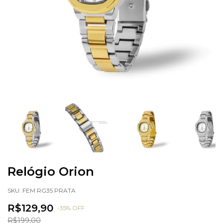
Relógio Orion
SKU:
FEM RG35 PRATA
R$129,90
-
35
%
OFF
R$199,00