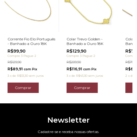
Corrente Fio Elo Português
Colar Trevo Golden -
Colar 
- Banhado a Ouro 18K
Banhado a Ouro 18K
Banha
R$99,90
R$129,90
R$75
Compre 3 Pague 2
Compre 3 Pague 2
Compre
R$129,90
R$209,90
R$79,9
R$89,91
R$116,91
R$68,
com
Pix
com
Pix
3
x
de
R$33,30
sem juros
3
x
de
R$43,30
sem juros
2
x
de
R
Newsletter
Cadastre-se e receba nossas ofertas.